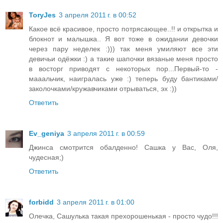
ToryJes
3 апреля 2011 г. в 00:52
Какое всё красивое, просто потрясающее..!! и открытка и
блокнот и малышка.. Я вот тоже в ожидании девочки
через пару неделек :))) так меня умиляют все эти
девичьи одёжки :) а такие шапочки вязаные меня просто
в восторг приводят с некоторых пор...Первый-то -
мааальчик, наигралась уже :) теперь буду бантиками/
заколочками/кружавчиками отрываться, эх :))
Ответить
Ev_geniya
3 апреля 2011 г. в 00:59
Джинса смотрится обалденно! Сашка у Вас, Оля,
чудесная;)
Ответить
forbidd
3 апреля 2011 г. в 01:00
Олечка, Сашулька такая прехорошенькая - просто чудо!!!