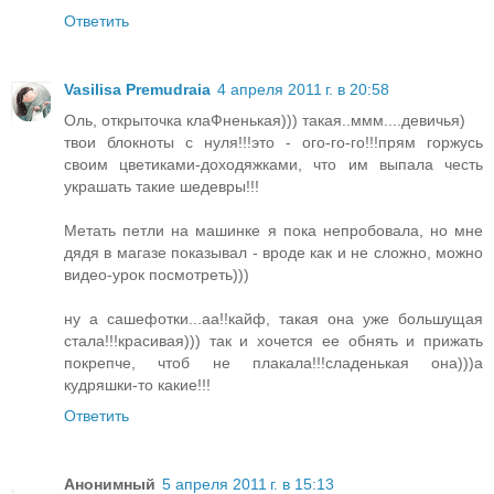
Ответить
Vasilisa Premudraia
4 апреля 2011 г. в 20:58
Оль, открыточка клаФненькая))) такая..ммм....девичья)
твои блокноты с нуля!!!это - ого-го-го!!!прям горжусь
своим цветиками-доходяжками, что им выпала честь
украшать такие шедевры!!!
Метать петли на машинке я пока непробовала, но мне
дядя в магазе показывал - вроде как и не сложно, можно
видео-урок посмотреть)))
ну а сашефотки...аа!!кайф, такая она уже большущая
стала!!!красивая))) так и хочется ее обнять и прижать
покрепче, чтоб не плакала!!!сладенькая она)))а
кудряшки-то какие!!!
Ответить
Анонимный
5 апреля 2011 г. в 15:13