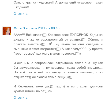
Оля, открытка чудесная!! А дочка ещё чудеснее. такая
шкодная!!
Ответить
Mote
3 апреля 2011 г. в 00:48
АААА!!! Всё класс:)))) Класнее всех ПУПСЁНОК, Кады на
диване и жутко расстроенный эт вааще:)))) Обнять и
плакать вместе:))))) ОЙ, ну какие же они сладкие и
смешные в этом возрасте:))))) А как плачут??? ну просто
"горе горькое" как мы с мужем говорим:)))))
И очень мне понравилась открыточка. такая она.. ну как
бы аккуратнеькая... ну красивая сама собой кнешно....
Но всё так в ней по месту, и ничего лишнего, глаз
отдыхает:)) оч люблю такие вещи:)))))
И блокнотик тоже да:))) гуд:))) я из стархы джинсов
куклам штаны шила:)))гы
Ответить